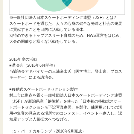
※一般社団法人日本スケートボーディング連盟（JSF）とは?
スケートボードを通じた、人々の心身の健全な発達と社会の発展
に貢献することを目的に活動している団体。
期待のできるトップアスリート育成のため、NWS運営をはじめ、
大会の開催など様々な活動をしている。
2016年度の活動
■講演会（2016年6月開催）
当協議会アドバイザーの三浦豪太氏（医学博士、登山家、プロス
キーヤー）による講演会。
■移動式スケートボードセクション製作
村上市に拠点を置く一般社団法人日本スケートボーディング連盟
（JSF）が新潟県産「越後杉」を使った「日本初の移動式スケー
トボードセクション※下記写真参照」を製作。練習用としての活
用や集客の見込める場所でのコンテスト、イベントへ参入し、認
知度アップと人気拡大へつなげる。
（１）バーチカルランプ（2016年9月完成）