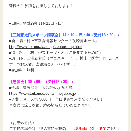
皆様のご参加をお待ちしております！
■日時：平成29年11月12日（日）
【三浦豪太氏スポーツ講演会】14：10～15：40（受付13：30～）
■会 場：村上市教育情報センター「視聴覚ホール」
http://www.lib-murakami.jp/center/map.html
■演 題：「村上がスポーツとともに発展するために」
■講 師：三浦豪太氏（プロスキーヤー、博士（医学）Ph.D、ス
ポーツ解説者、当協議会アドバイザー）
■参加料：無料
【懇親会】18：00～（受付17：30～）
■会場：瀬波温泉 大観荘せなみの湯
https://www.taikanso.senaminoyu.co.jp/
■会費：お一人様7,000円（当日現金でお支払ください）
※定員に達し次第、締め切らせていただきます。
＜お申込方法＞
ご出席の場合は、申込書に記載の上、
10月6日（金）までに
お申し