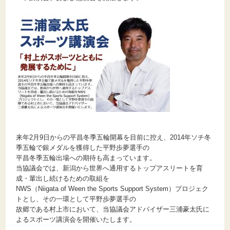
来年2月9日からの平昌冬季五輪開幕を目前に控え、2014年ソチ冬
季五輪で銀メダルを獲得した平野歩夢選手の
平昌冬季五輪出場への期待も高まっています。
当協議会では、新潟から世界へ通用するトップアスリートを育
成・輩出し続けるための取組を
NWS（Niigata of Ween the Sports Support System）プロジェク
トとし、その一環として平野歩夢選手の
故郷である村上市において、当協議会アドバイザー三浦豪太氏に
よるスポーツ講演会を開催いたします。