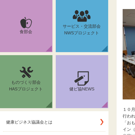
サービス・交流部会
食部会
NWSプロジェクト
ものづくり部会
HASプロジェクト
健ビ協NEWS
１０
行わ
健康ビジネス協議会とは
「お
イン