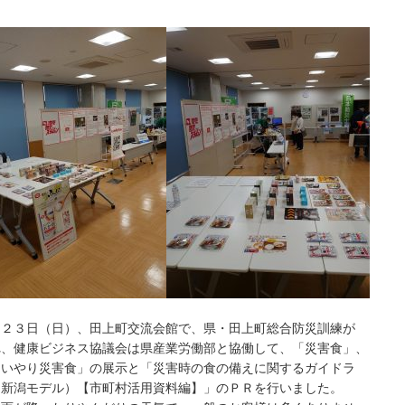
月２３日（日）、田上町交流会館で、県・田上町総合防災訓練が
れ、健康ビジネス協議会は県産業労働部と協働して、「災害食」、
もいやり災害食」の展示と「災害時の食の備えに関するガイドラ
（新潟モデル）【市町村活用資料編】」のＰＲを行いました。