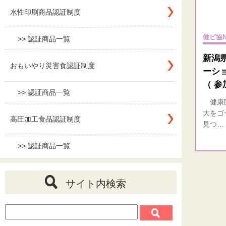
水性印刷商品認証制度
健ビ協N
>> 認証商品一覧
新潟
おもいやり災害食認証制度
ーシ
（ 参
>> 認証商品一覧
健康関
大をゴ
高圧加工食品認証制度
見つ…
>> 認証商品一覧
サイト内検索