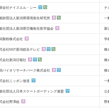
限会社ナイスエル・シー
ナ
般財団法人新潟県環境衛生研究所
一
般社団法人新潟県労働衛生医学協会
新
潟製粉株式会社
学
式会社NST新潟総合テレビ
株
式会社新潟日報社
株
潟バイオリサーチパーク株式会社
株
式会社ニッポン放送
一
般社団法人日本スケートボーディング連盟
公
式会社野澤組
野