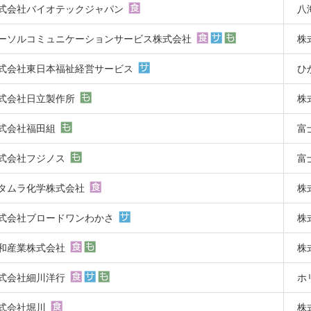
式会社バイオテックジャパン
八
ーソルコミュニケーションサービス株式会社
株
式会社東日本福祉経営サービス
ひ
式会社日立製作所
株
式会社福田組
富
式会社フジノス
富
タムラ化学株式会社
株
式会社ブロードワンわかさ
株
和産業株式会社
株
式会社細川洋行
ホ
式会社堀川
株