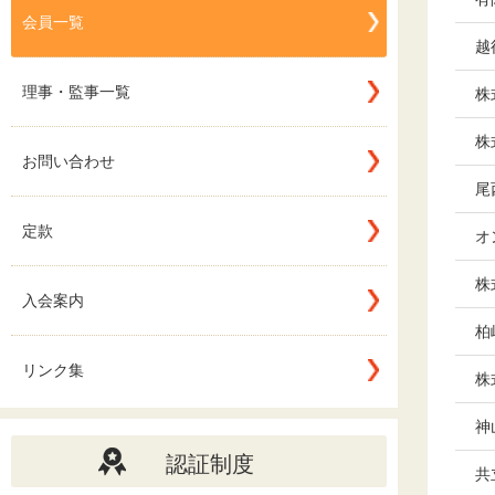
会員一覧
越
理事・監事一覧
株
株
お問い合わせ
尾
定款
オ
株
入会案内
柏
リンク集
株
神
認証制度
共