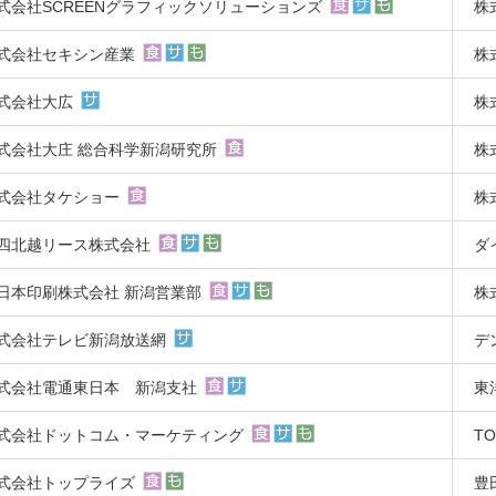
式会社SCREENグラフィックソリューションズ
株
式会社セキシン産業
株
式会社大広
株
式会社大庄 総合科学新潟研究所
株
式会社タケショー
株
四北越リース株式会社
ダ
日本印刷株式会社 新潟営業部
株
式会社テレビ新潟放送網
デ
式会社電通東日本 新潟支社
東
式会社ドットコム・マーケティング
T
式会社トップライズ
豊