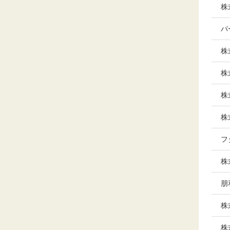
株
パ
株
株
株
株
フ
株
朋
株
株