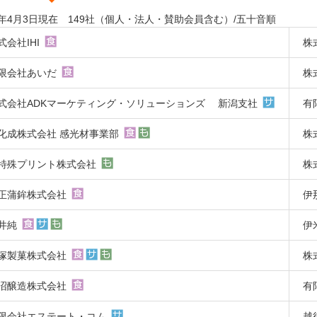
26年4月3日現在 149社（個人・法人・賛助会員含む）/五十音順
式会社IHI
株
限会社あいだ
株
式会社ADKマーケティング・ソリューションズ 新潟支社
有
化成株式会社 感光材事業部
株
特殊プリント株式会社
株
正蒲鉾株式会社
伊
井純
伊
塚製菓株式会社
株
沼醸造株式会社
有
限会社エステート・コム
越