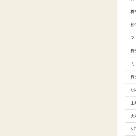
株
松
マ
株
ミ
株
明
山
大
N