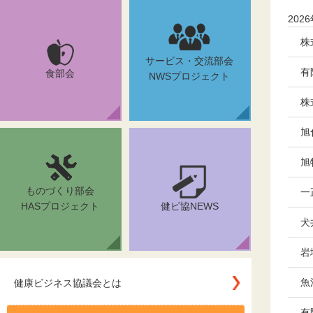
20
株
サービス・交流部会
有
食部会
NWSプロジェクト
株
旭
旭
ものづくり部会
一
HASプロジェクト
健ビ協NEWS
犬
岩
魚
健康ビジネス協議会とは
有