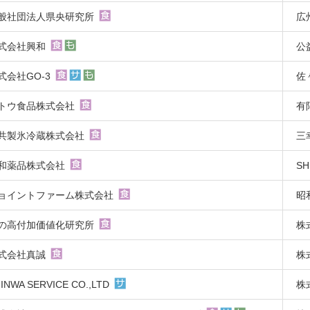
般社団法人県央研究所
広
式会社興和
公
式会社GO-3
佐
トウ食品株式会社
有
共製氷冷蔵株式会社
三
和薬品株式会社
S
ョイントファーム株式会社
昭
の高付加価値化研究所
株
式会社真誠
株
INWA SERVICE CO.,LTD
株