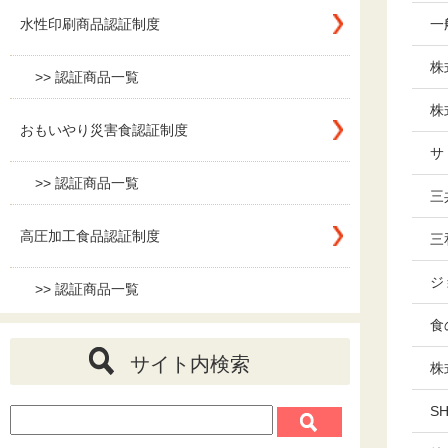
一
水性印刷商品認証制度
株
>> 認証商品一覧
株
おもいやり災害食認証制度
サ
>> 認証商品一覧
三
高圧加工食品認証制度
三
ジ
>> 認証商品一覧
食
サイト内検索
株
SH