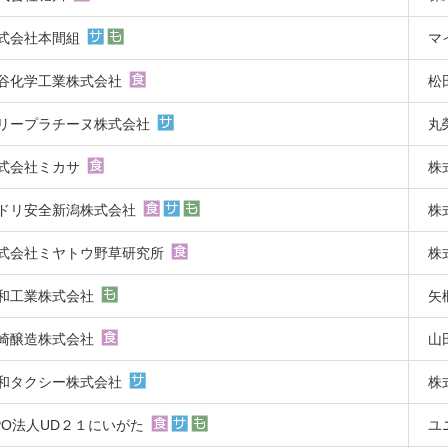
式会社本間組
マ
谷化学工業株式会社
松
リープラチーヌ株式会社
丸
式会社ミカサ
株
ドリ安全新潟株式会社
株
式会社ミヤトウ野草研究所
株
和工業株式会社
矢
崎醸造株式会社
山
和タクシー株式会社
株
PO法人UD２１にいがた
ユ