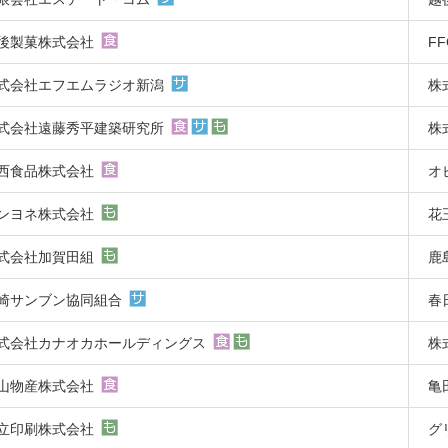
後製菓株式会社
F
式会社エフエムラジオ新潟
株
式会社遠藤秀平建築研究所
株
西食品株式会社
オ
ンヨネ株式会社
花
式会社加賀田組
鹿
崎サンブン協同組合
春
式会社カナオカホールディングス
株
山物産株式会社
亀
立印刷株式会社
グ