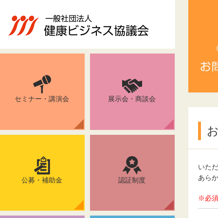
セミナー・講演会
展示会・商談会
いた
あら
公募・補助金
認証制度
※必