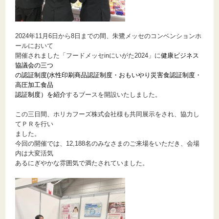
2024年11月6日から8日までの間、朱鷺メッセのコンベンションホ
ールにおいて
開催されました「フードメッセinにいがた2024」に
健康ビジネス
協議会の三つ
の認証制度
(水性印刷商品認証制度
・おもいやり災害食認証制度・
高圧加工食品
認証制度）
を紹介
するブースを開設いたしました。
この三日間、ホリカフーズ株式会社様も共同展示をされ、協力し
てＰＲを行い
ました。
今回の開催では、12,188名のみなさまのご来場をいただき、会場
内は大変活気
あるにぎやかな雰囲気で満たされていました。