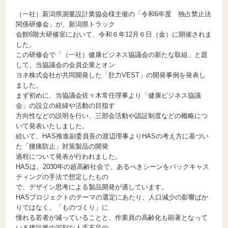
（一社）新潟県測量設計業協会様主催の「令和6年度 独占禁止法
関係研修会」が、新潟県トラック
会館6階大研修室において、令和６年12月６日（金）に開催されま
した。
この研修会で「（一社）健康ビジネス協議会の新たな取組」と題
して、当協議会の会員企業とオン
ヨネ株式会社が共同開発した「肚力VEST」の開発事例を発表し
ました。
まず初めに、当協議会佐々木常任理事より「健康ビジネス協議
会」の設立の経緯や活動の目指す
方向性などの説明を行い、三部会活動や認証制度などの概略につ
いて発表いたしました。
続いて、HAS推進副委員長の渡辺理事よりHASの考え方に基づい
た「腰痛防止」対策製品の開発
過程について発表が行われました。
HASは、2030年の超高齢社会で、あるべきシーンをバックキャス
ティングの手法で想定したもの
で、デザイン思考による製品開発が適しています。
HASプロジェクトのテーマの選定にあたり、人口減少の影響ばか
りではなく、「ものづくり」に
憧れる若者が減っていることと、作業員の高齢化も顕著となって
いる建設業の深刻な人手不足の