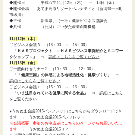
◆開催日 平成27年11月12日（木） ～ 13日（金）
◆開催会場 あてま高原リゾートベルナティオ（新潟県十日町
市珠川）
◆主催 新潟県、（一社）健康ビジネス協議会
◆共催 （公財）にいがた産業創造機構
11月12日（木）
〇ビジネス会議Ｂ （13：00 ～ 15：00）
「ＨＡＳプロジェクト ～ＨＡＳビジネス事例紹介とミニワー
クショップ～」
⇒
詳細はこちらをご覧ください
11月13日（金）
〇一般向けセミナー2 （10：30 ～ 12：00）
「「健康王国」の体感による地域活性化・健康づくり」
⇒
詳細はこちらをご覧ください
〇ビジネス会議Ｉ （15：00 ～ 16：30）
「いま注目されている健康に関する食品」
⇒
詳細はこちら
をご覧ください
●うおぬま会議2015パンフレットはこちらからダウンロードでき
ます →
うおぬま会議2015パンフレット
※会議概要・参加のお申込みはこちらのページからお願いいたし
ます
→
うおぬま会議2015ＨＰ