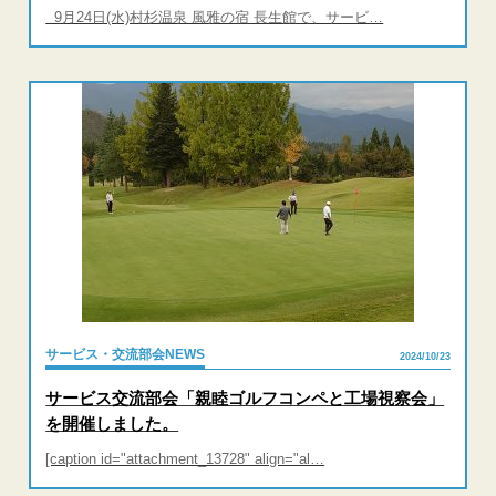
9月24日(水)村杉温泉 風雅の宿 長生館で、サービ…
サービス・交流部会NEWS
2024/10/23
サービス交流部会「親睦ゴルフコンペと工場視察会」
を開催しました。
[caption id="attachment_13728" align="al…