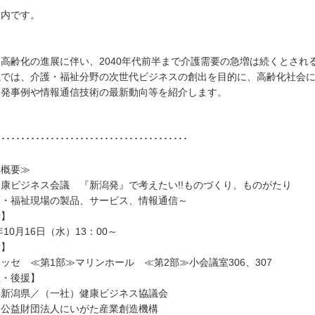
案内です。
高齢化の進展に伴い、2040年代前半まで介護需要の急増は続くとされ
議では、介護・福祉分野の次世代ビジネスの創出を目的に、高齢化社会
開発事例や情報通信技術の最新動向等を紹介します。
･･･････････････････････････････････････
催概要≫
康ビジネス会議 『新潟発』で考えたい!!ものづくり、ものがたり
護・福祉現場の製品、サービス、情報通信～
時】
9年10月16日（水）13：00～
所】
ッセ ≪第1部≫マリンホール ≪第2部≫小会議室306、307
催・後援】
：新潟県／（一社）健康ビジネス協議会
：公益財団法人にいがた産業創造機構