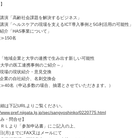
容】
調講演「高齢社会課題を解決するビジネス」
別講演「ヘルスケアの現場を支えるICT導入事例と5G利活用の可能性」
業紹介「HAS事業について」
≫150名
演「地域企業と大学の連携で生み出す新しい可能性
取大学の医工連携事例のご紹介～」
護現場の現状紹介・意見交換
加企業の自社紹介、名刺交換会
≫40名（申込多数の場合、抽選とさせていただきます。）
細は下記URLよりご覧ください。
//www.pref.niigata.lg.jp/sec/sangyoshinko/0220775.html
込み・問合せ】
ＵＲＬより「参加申込書」にご記入の上、
7日(月)までにFAX又はメールにて