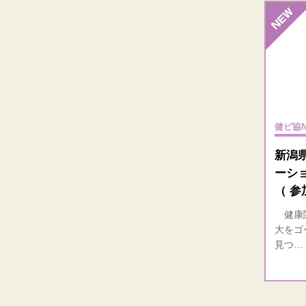
健ビ協N
新潟
ーシ
（ 参
健康関
大をゴ
見つ…