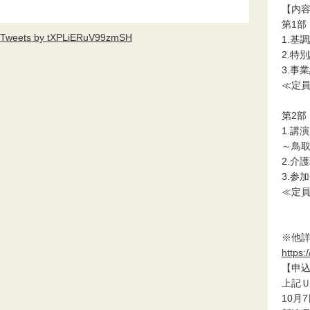
【内
第1部
Tweets by tXPLiERuV99zmSH
1.基
2.特
3.事
≪定員
第2部
1.講
～鳥
2.介
3.参
≪定員
※他詳
https:
【申
上記
10月