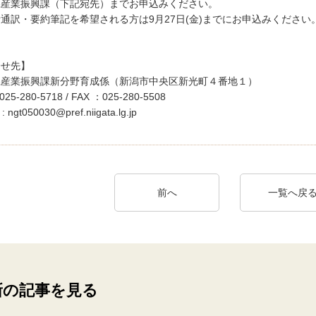
県産業振興課（下記宛先）までお申込みください。
通訳・要約筆記を希望される方は9月27日(金)までにお申込みください
合せ先】
県産業振興課新分野育成係（新潟市中央区新光町４番地１）
25-280-5718 / FAX ：025-280-5508
 : ngt050030@pref.niigata.lg.jp
前へ
一覧へ戻
新の記事を見る