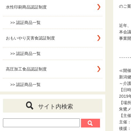
のご
水性印刷商品認証制度
>> 認証商品一覧
近年、
本会
おもいやり災害食認証制度
事業
>> 認証商品一覧
･････
高圧加工食品認証制度
≪開
新潟健
～介
>> 認証商品一覧
【日
201
【場
サイト内検索
朱鷺メ
【主
主催
後援