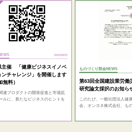
EWS
2026/08/03
県主催 「健康ビジネスイノベ
ものづくり部会NEWS
ョンチャレンジ」を開催します
第63回全国建設業労働
加無料）
研究論文採択のお知ら
連プロダクトの開発促進と市場拡
ールに、新たなビジネスのヒントを
このたび、一般社団法人健
会、オンヨネ株式会社、も