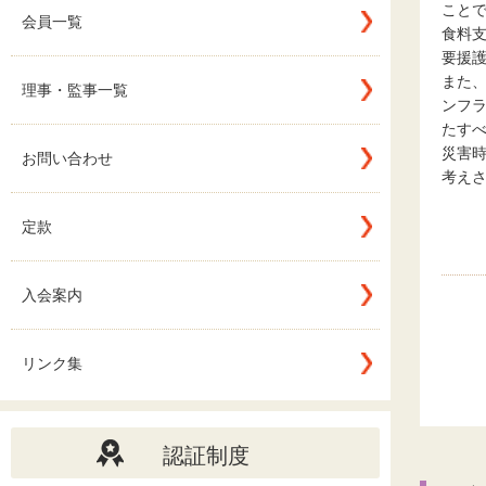
こと
会員一覧
食料
要援
また
理事・監事一覧
ンフ
たす
災害
お問い合わせ
考え
定款
入会案内
リンク集
認証制度