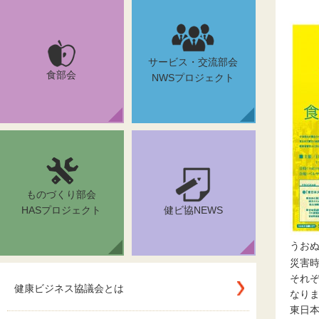
サービス・交流部会
食部会
NWSプロジェクト
ものづくり部会
HASプロジェクト
健ビ協NEWS
うお
災害
それ
健康ビジネス協議会とは
なり
東日