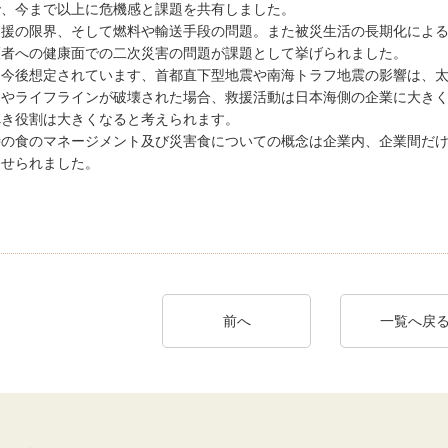
で、今まで以上に危機感と課題を共有しました。
支援の限界、そして燃料や輸送手段の問題。また被災生活の長期化によ
護者への健康面での二次災害の問題が課題として挙げられました。
、今後想定されています、首都直下型地震や南海トラフ地震の影響は、
ラやライフラインが破壊された場合、救援活動は日本海側の企業に大き
べき役割は大きくなると考えられます。
時の食のマネージメント及び災害食についての概念は企業内、企業間だ
させられました。
前へ
一覧へ戻