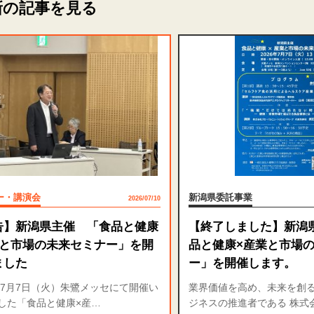
新の記事を見る
ー・講演会
新潟県委託事業
2026/07/10
告】新潟県主催 「食品と健康
【終了しました】新潟
業と市場の未来セミナー」を開
品と健康×産業と市場
ました
ー」を開催します。
6年7月7日（火）朱鷺メッセにて開催い
業界価値を高め、未来を創
した「食品と健康×産…
ジネスの推進者である 株式