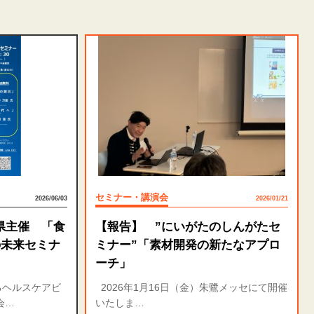
セミナー・講演会
2026/06/03
2026/01/21
県主催 「食
【報告】 ”にいがたのしんがたセ
の未来セミナ
ミナー”「素材開発の新たなアプロ
ーチ」
るヘルスケアビ
2026年1月16日（金）朱鷺メッセにて開催
会…
いたしま…