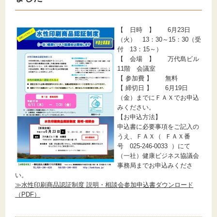
【 日時 】 6月23日
（火） 13：30～15：30（受
付 13：15～）
【 会場 】 万代島ビル
11階 会議室
【 参加費 】 無料
【 締切日 】 6月19日
（金）までにＦＡＸでお申込
みください。
【お申込方法】
申込書に必要事項をご記入の
うえ、ＦＡＸ（ ＦＡＸ番
号 025-246-0033 ）にて
（一社）健康ビジネス協議会
事務局までお申込みくださ
い。
≫水性印刷商品認証制度 説明・相談会参加申込書ダウンロード
（PDF）