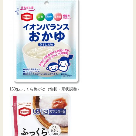
150gふっくら梅がゆ（性状・形状調整）