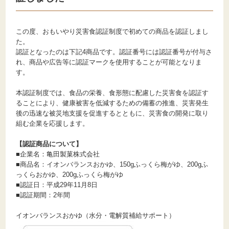
この度、おもいやり災害食認証制度で初めての商品を認証しまし
た。
認証となったのは下記4商品です。認証番号には認証番号が付与さ
れ、商品や広告等に認証マークを使用することが可能となりま
す。
本認証制度では、食品の栄養、食形態に配慮した災害食を認証す
ることにより、健康被害を低減するための備蓄の推進、災害発生
後の迅速な被災地支援を促進するとともに、災害食の開発に取り
組む企業を応援します。
【認証商品について】
■企業名：亀田製菓株式会社
■商品名：イオンバランスおかゆ、150gふっくら梅がゆ、200gふ
っくらおかゆ、200gふっくら梅がゆ
■認証日：平成29年11月8日
■認証期間：2年間
イオンバランスおかゆ（水分・電解質補給サポート）