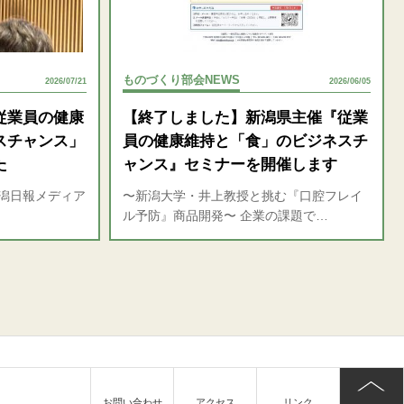
ものづくり部会NEWS
2026/07/21
2026/06/05
従業員の健康
【終了しました】新潟県主催『従業
スチャンス」
員の健康維持と「食」のビジネスチ
た
ャンス』セミナーを開催します
新潟日報メディア
〜新潟大学・井上教授と挑む『口腔フレイ
ル予防』商品開発〜 企業の課題で…
お問い合わせ
アクセス
リンク