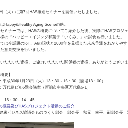
3日（火）に第7回HAS推進セミナーを開催いたしました。
はHappy&Healthy Aging Sceneの略。
セミナーでは、HASの概要についてご紹介した後、実際にHASプロジ
屋様の『ハッピーエイジング和菓子「いくみ」』の試食も行いました。
では今話題のIoT、AIの現状と2030年を見据えた未来予測をわかり
えた意見交換を行いました。
加いただいた皆様、ご協力いただいた関係者の皆様、ありがとうござい
催概要】
：平成30年1月23日（火）13：30～16：30（開場13：00）
：万代島ビル6階会議室（新潟市中央区万代島5-1）
 13：30～14：45
Sの概要及びHASプロジェクト活動のご紹介
)健康ビジネス協議会ものづくり部会 部会長 秋元 幸平、副部会長 