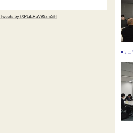
Tweets by tXPLiERuV99zmSH
■ミニ