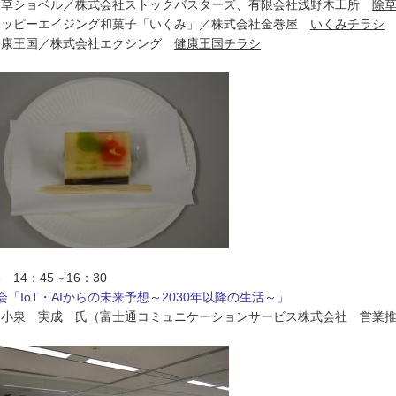
除草ショベル／株式会社ストックバスターズ、有限会社浅野木工所
除
ハッピーエイジング和菓子「いくみ」／株式会社金巻屋
いくみチラシ
健康王国／株式会社エクシング
健康王国チラシ
 14：45～16：30
会「IoT・AIからの未来予想～2030年以降の生活～」
：小泉 実成 氏（富士通コミュニケーションサービス株式会社 営業