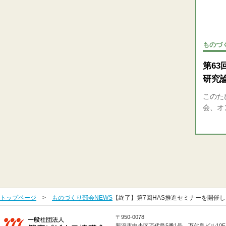
ものづ
第6
研究
このた
会、オ
トップページ
>
ものづくり部会NEWS
【終了】第7回HAS推進セミナーを開催
〒950-0078
新潟市中央区万代島5番1号 万代島ビル10F