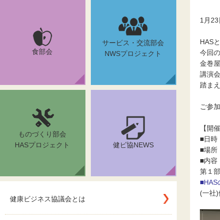
1月2
HASと
サービス・交流部会
食部会
今回の
NWSプロジェクト
金巻
講演会
踏ま
ご参
【開
ものづくり部会
■日時
HASプロジェクト
健ビ協NEWS
■場所
■内容
第１部
■HA
(一社
健康ビジネス協議会とは