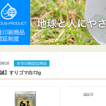
09/16
誠】すりゴマ白72g
認証日