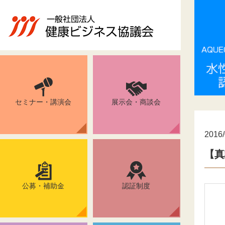
セミナー・講演会
展示会・商談会
2016/
【真
公募・補助金
認証制度