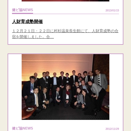
健ビ協NEWS
2013/01/15
人財育成塾開催
１２月２１日・２２日に村杉温泉長生館にて、人財育成塾の合
宿を開催しました。合…
健ビ協NEWS
2012/11/29