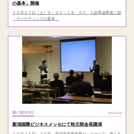
の基本」開催
１０月２７日（土）９：００～１８：００、人財育成塾第二回
「マーケティングの基本…
健ビ協NEWS
2012/10/30
新潟国際ビジネスメッセにて秋元部会長講演
１０月２５日～２６日、新潟市産業振興センターにて、第１６