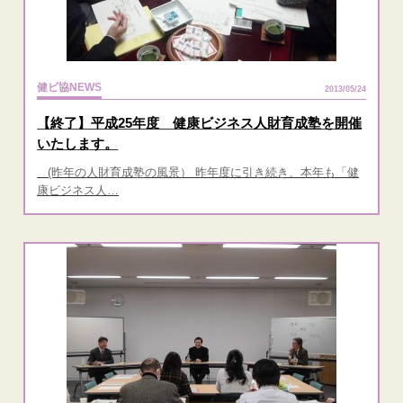
健ビ協NEWS
2013/05/24
【終了】平成25年度 健康ビジネス人財育成塾を開催
いたします。
(昨年の人財育成塾の風景） 昨年度に引き続き、本年も「健
康ビジネス人…