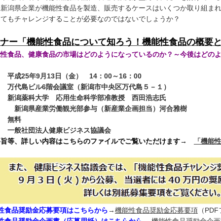
し新潟県企業が機能性食品を製造、販売するケースはいくつか取り組ま
してもチャレンジすることが必要なのではないでしょうか？
ナー「機能性食品について知ろう！機能性食品の概要
能性食品、健康食品の市場はどのようになっているのか？～今後はどの
～
 平成25年9月13日（金） 14：00～16：00
： 万代島ビル6階会議室（新潟市中央区万代島５－１）
： 新潟薬科大学 応用生命科学部准教授 西田浩志氏
県産業労働観光部参与（新産業企画担当）河合雅樹
： 無料
： 一般社団法人健康ビジネス協議会
要旨等、詳しい内容はこちらのファイルでご覧いただけます→
「機能
性食品奨励金応募要項はこちらから
→
機能性食品奨励金応募要項
（PDF
能性食品奨励金企画書（応募用紙）はこちらから
→
機能性食品奨励金企画