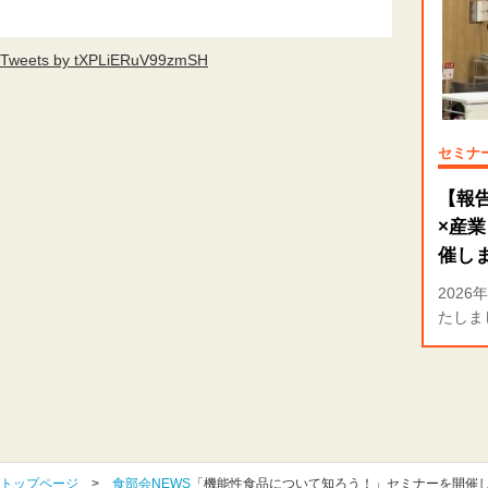
Tweets by tXPLiERuV99zmSH
セミナ
【報
×産
催し
202
たしま
トップページ
>
食部会NEWS
「機能性食品について知ろう！」セミナーを開催