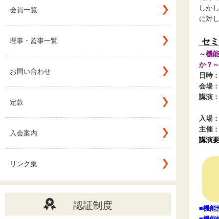
しか
会員一覧
に対
セミ
理事・監事一覧
～機
か？
お問い合わせ
日時：
会場
講演
定款
新潟
入場
主催
入会案内
講演
リンク集
認証制度
■機能
■機