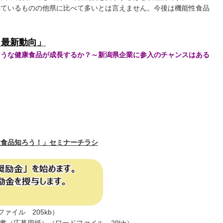
れているものの他県に比べて多いとは言えません。今後は機能性食品
と最新動向」
ような健康食品が成長するか？～新潟県企業に参入のチャンスはある
性食品知ろう！」セミナーチラシ
ファイル 205kb）
書（応募用紙）
（ワードファイル 29kb）