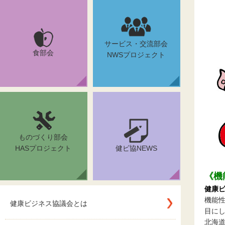
サービス・交流部会
食部会
NWSプロジェクト
ものづくり部会
HASプロジェクト
健ビ協NEWS
《機
健康
機能
健康ビジネス協議会とは
目に
北海