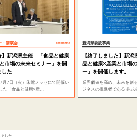
ー・講演会
新潟県委託事業
2026/07/10
告】新潟県主催 「食品と健康
【終了しました】新潟
業と市場の未来セミナー」を開
品と健康×産業と市場
ました
ー」を開催します。
6年7月7日（火）朱鷺メッセにて開催い
業界価値を高め、未来を創
した「食品と健康×産…
ジネスの推進者である 株式
しました