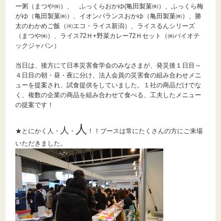
ー粥（まつや㈱）、 ふっくらおかゆ(亀田製菓㈱）、ふっくら梅
がゆ（亀田製菓㈱）、イオンバランスおかゆ（亀田製菓㈱）、勝
太のわかめご飯（㈲エコ・ライス新潟）、ライスるんシリーズ
（まつや㈱）、ライス72Ｈ+野菜カレー72Ｈセット（㈱バイオテ
ックジャパン）
当日は、後方にて日本災害食学会のみなさまが、発災後１日目～
４日目の朝・昼・夜に分け、法人会員の災害食の組み合わせメニ
ューを提案され、試食提供をしていました。１社の商品だけでな
く、複数の企業の商品を組み合わせて食べる、工夫したメニュー
の提案です！
人
人
★とにかく人・
・
！！ブースは常にたくさんの方にご来場
いただきました。