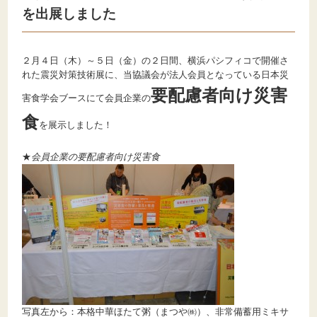
を出展しました
２月４日（木）～５日（金）の２日間、横浜パシフィコで開催さ
れた震災対策技術展に、当協議会が法人会員となっている日本災
要配慮者向け災害
害食学会ブースにて会員企業の
食
を展示しました！
★
会員企業の要配慮者向け災害食
写真左から：本格中華ほたて粥（まつや㈱）、非常備蓄用ミキサ