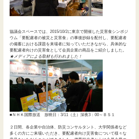
協議会スペースでは、2015/10/2に東京で開催した災害食シンポジ
ウム「要配慮者の被災と災害食」の事後抄録を配付し、要配慮者
の備蓄における課題を来場者に知っていただきながら、具体的な
要配慮者向けの災害食として会員企業の商品をご紹介しました。
★メディアによる取材も行われました！
■ＮＨＫ国際放送 放映日：3/11（土）深夜3：00～ＢＳ１
２日間、各企業や自治体、防災コンサルタント、大学関係者など
多くの方にご来場いただき、要配慮者向け災害食について様々な