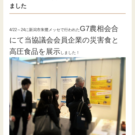
ました
G7農相会合
4/22～24に新潟市朱鷺メッセで行われた
にて当協議会会員企業の災害食と
高圧食品を展示
しました！