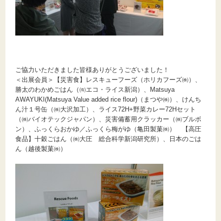
ご協力いただきました皆様ありがとうございました！
＜出展会員＞【災害食】レスキューフーズ（ホリカフーズ㈱）、
勝太のわかめごはん（㈲エコ・ライス新潟）、Matsuya
AWAYUKI(Matsuya Value added rice flour)（まつや㈱）、けんち
ん汁１号缶（㈱大沢加工）、ライス72H+野菜カレー72Hセット
（㈱バイオテックジャパン）、災害備蓄用クラッカー（㈱ブルボ
ン）、ふっくらおかゆ／ふっくら梅がゆ（亀田製菓㈱） 【高圧
食品】十穀ごはん（㈱大圧 総合科学新潟研究所）、日本のごは
ん（越後製菓㈱）