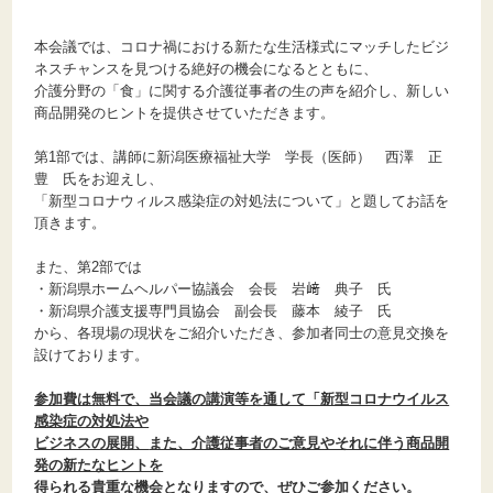
本会議では、コロナ禍における新たな生活様式にマッチしたビジ
ネスチャンスを見つける絶好の機会になるとともに、
介護分野の「食」に関する介護従事者の生の声を紹介し、新しい
商品開発のヒントを提供させていただきます。
第1部では、講師に新潟医療福祉大学 学長（医師） 西澤 正
豊 氏をお迎えし、
「新型コロナウィルス感染症の対処法について」と題してお話を
頂きます。
また、第2部では
・新潟県ホームヘルパー協議会 会長 岩﨑 典子 氏
・新潟県介護支援専門員協会 副会長 藤本 綾子 氏
から、各現場の現状をご紹介いただき、参加者同士の意見交換を
設けております。
参加費は無料で、当会議の講演等を通して「新型コロナウイルス
感染症の対処法や
ビジネスの展開、
また、介護従事者のご意見やそれに伴う商品開
発の新たなヒントを
得られる
貴重な機会となりますので
、ぜひご参加ください。