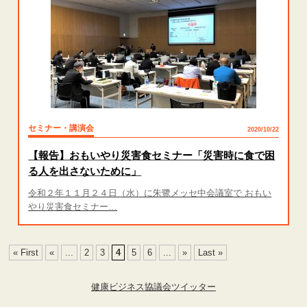
セミナー・講演会
2020/10/22
【報告】おもいやり災害食セミナー「災害時に食で困
る人を出さないために」
令和２年１１月２４日（水）に朱鷺メッセ中会議室で おもい
やり災害食セミナー…
« First
«
...
2
3
4
5
6
...
»
Last »
健康ビジネス協議会ツイッター